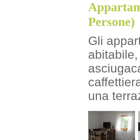
Appartame
Persone)
Gli appar
abitabile
asciugacap
caffettier
una terra