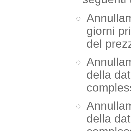
Annullam
giorni p
del prez
Annullam
della da
comples
Annullam
della da