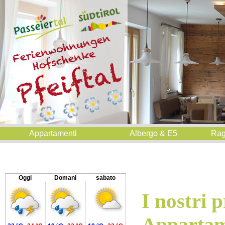
Appartamenti
Albergo & E5
Rag
Oggi
Domani
sabato
I nostri p
Appartam