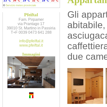
23 °C
34 °C
19 °C
32 °C
18 °C
33 °C
©
Servizio meteo provinciale
Gli appar
Pfeiftal
Fam. Pirpamer
abitabile
via Prantago 17
39010 St. Martino in Passiria
T+F 0039 0473 641 288
asciugacap
info@pfeiftal.it
caffettier
www.pfeiftal.it
due camer
Immagini