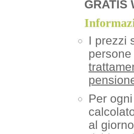
GRATIS
Informazi
I prezzi 
person
trattame
pension
Per ogni
calcolat
al giorno