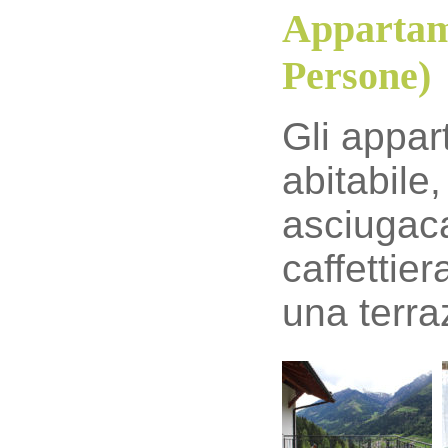
Appartame
Persone)
Gli appar
abitabile
asciugacap
caffettier
una terra