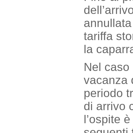
dell’arri
annullata
tariffa st
la caparr
Nel caso 
vacanza d
periodo t
di arrivo 
l’ospite 
seguenti 