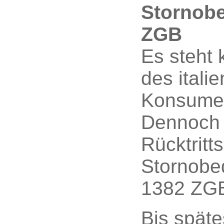
Stornob
ZGB
Es steht 
des itali
Konsumen
Dennoch 
Rücktritt
Stornobe
1382 ZGB
Bis spät