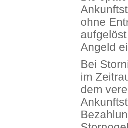
Ankunfts
ohne Ent
aufgelöst
Angeld ei
Bei Storn
im Zeitr
dem vere
Ankunftst
Bezahlun
Stornogeb