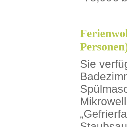
Ferienwoh
Personen
Sie verf
Badezimm
Spülmasc
Mikrowell
„Gefrierf
Staubsau