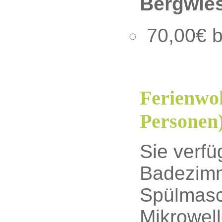
Bergwies
70,00€ b
Ferienwo
Personen)
Sie verf
Badezimm
Spülmasc
Mikrowell