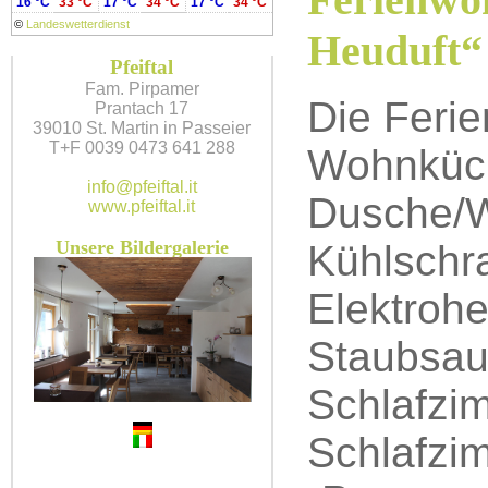
16 °C
33 °C
17 °C
34 °C
17 °C
34 °C
©
Landeswetterdienst
Heuduft“
Pfeiftal
Fam. Pirpamer
Die Feri
Prantach 17
39010 St. Martin in Passeier
T+F 0039 0473 641 288
Wohnküch
info@pfeiftal.it
Dusche/W
www.pfeiftal.it
Unsere Bildergalerie
Kühlschr
Elektrohe
Staubsau
Schlafzi
Schlafzi