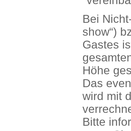
vereinb
Bei Nicht
show“) bz
Gastes is
gesamten
Höhe ges
Das event
wird mit
verrechne
Bitte inf