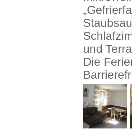
„Gefrierf
Staubsau
Schlafzi
und Terr
Die Feri
Barrierefr