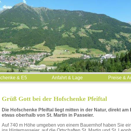
schenke & E5
Anfahrt & Lage
Preise & A
Grüß Gott bei der Hofschenke Pfeiftal
Die Hofschenke Pfeiftal liegt mitten in der Natur, direkt
etwas oberhalb von St. Martin in Passeier.
Auf 740 m Höhe umgeben von einem Bauernhof haben Sie ein
ins Hinterpasseier, auf die Ortschaften St. Martin und St. Leonh